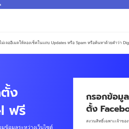
m
กไม่เจออีเมลให้ลองเช็คในแถบ Updates หรือ Spam หรือค้นหาด้วยคำว่า Dig
ตั้ง
กรอกข้อมูลเ
 ฟรี
ตั้ง Faceb
สงวนสิทธิ์เฉพาะเจ้าของห
่อมข้อมูลระหว่างเว็บไซต์