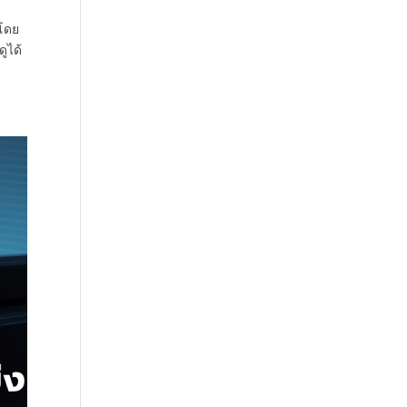
 โดย
ูได้