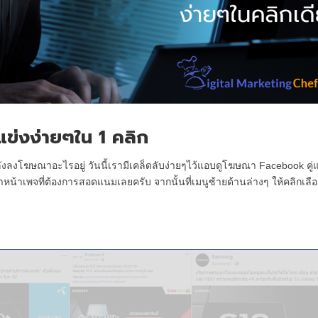
ข่งง่ายๆใน 1 คลิก
ำลังลงโฆษณาอะไรอยู่ วันนี้เรามีเคล็ดลับง่ายๆไว้แอบดูโฆษณา Facebook คู่
าหน้าเพจที่ต้องการสอดแนมเลยครับ จากนั้นที่เมนูซ้ายด้านล่างๆ ให้คลิกเลื