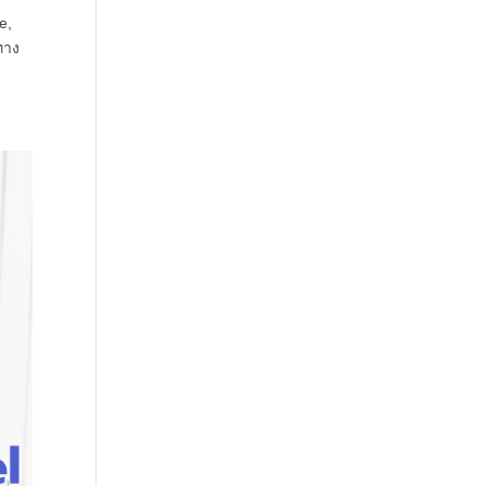
e,
ทาง