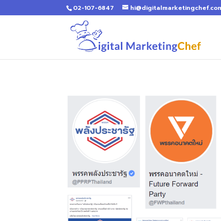
02-107-6847
hi@digitalmarketingchef.co