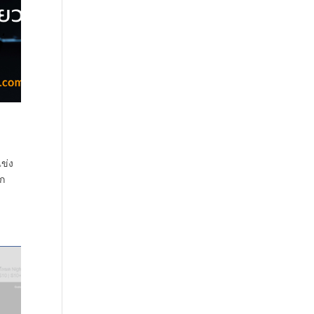
แข่ง
อก